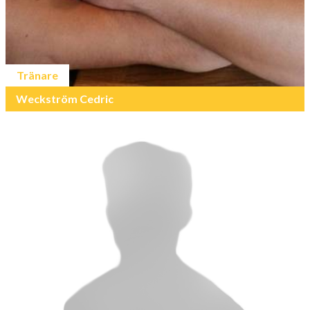
Tränare
Weckström Cedric